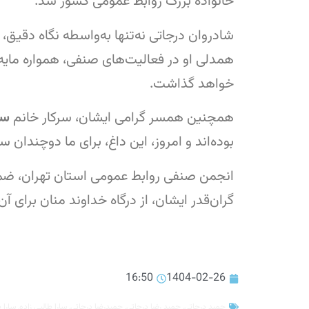
خانواده بزرگ روابط عمومی کشور شد.
شادروان درجاتی نه‌تنها به‌واسطه نگاه دقیق
همدلی او در فعالیت‌های صنفی، همواره مایه اف
خواهد گذاشت.
همچنین همسر گرامی ایشان، سرکار خانم
سا
بوده‌اند و امروز، این داغ، برای ما دوچندان
انجمن صنفی روابط عمومی استان تهران، ضمن
گران‌قدر ایشان، از درگاه خداوند منان برای آ
16:50
1404-02-26
حمید درجاتی
,
حمید رضا درجاتی
,
حمیدرضا درجاتی
,
سارا طالبی زاده
,
سارا ط