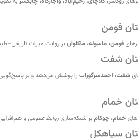
رهای
رودسر، کلاچای، رحیم‌آباد، واجارگاه، چابکسر
به تقویت
ان فومن
رهای
فومن، ماسوله، ماکلوان
بر روایت میراث تاریخی–طبیع
تان شفت
ای
شفت، احمدسرگوراب
را پوشش می‌دهد و بر پاسخ‌گویی
ان خمام
های
خمام، چوکام
بر شبکه‌سازی
روابط عمومی
و هم‌افزایی 
تان سیاهکل