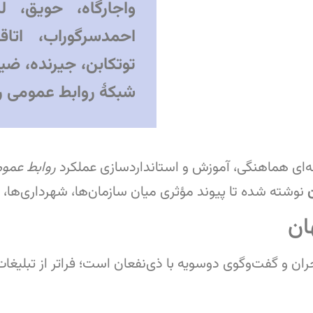
واجارگاه، حویق، لی
احمدسرگوراب، اتاقو
توتکابن، جیرنده، ضیاب
شبکهٔ روابط عمومی را
‌ای هماهنگی، آموزش و استانداردسازی عملکرد
روابط عمو
نوشته شده تا پیوند مؤثری میان سازمان‌ها، شهرداری‌ها، ک
ان
ن و گفت‌وگوی دوسویه با ذی‌نفعان است؛ فراتر از تبلیغ