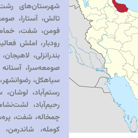
شهرستان‌های رشت، ب
تالش، آستارا، صومع
فومن، شفت، خمام،
رودبار، املش فعال
بندرانزلی، لاهیجان، 
صومعه‌سرا، آستانه 
سیاهکل، رضوانشهر، 
رستم‌آباد، لوشان، س
رحیم‌آباد، لشت‌نشا
چمخاله، شفت، پره‌س
کومله، شاندرمن، 