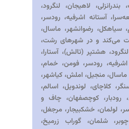
ندرانزلی، لاهیجان، لنگرود،
ه‌سرا، آستانه اشرفیه، رودسر،
 سیاهکل، رضوانشهر، ماسال،
یت می‌کند و در شهرهای رشت،
لنگرود، هشتپر (تالش)، آستارا،
اشرفیه، رودسر، فومن، خمام،
ماسال، منجیل، املش، کیاشهر،
نگر، کلاچای، لوندویل، اسالم،
ء، رودبار، کوچصفهان، چاف و
ر، لولمان، خشکبیجار، مرجغل،
چوبر، شلمان، گوراب زرمیخ،