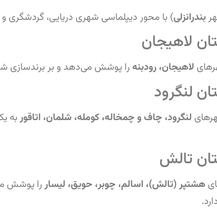
ر
بندرانزلی
) با محور دیپلماسی شهری دریایی، گردشگری و 
ان لاهیجان
های
لاهیجان، رودبنه
را پوشش می‌دهد و بر برندسازی شه
ن لنگرود
رهای
لنگرود، چاف و چمخاله، کومله، شلمان، اتاقور
به یکپ
ان تالش
ی
هشتپر (تالش)، اسالم، چوبر، حویق، لیسار
را پوشش می
رد.