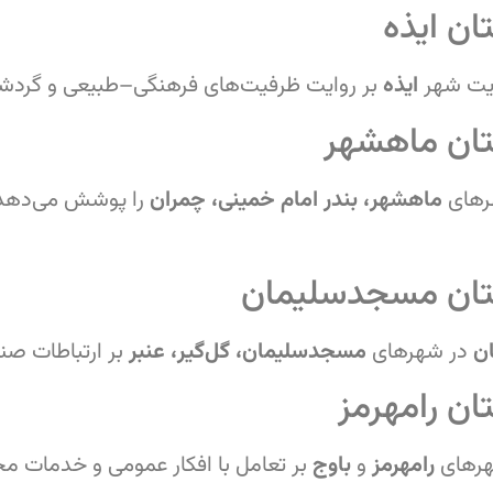
ن ایذه
یت شهر
ایذه
بر روایت ظرفیت‌های فرهنگی–طبیعی و گردشگر
تان ماهشهر
های
ماهشهر، بندر امام خمینی، چمران
را پوشش می‌دهد 
تان مسجدسلیمان
ن
در شهرهای
مسجدسلیمان، گل‌گیر، عنبر
بر ارتباطات صن
ن رامهرمز
هرهای
رامهرمز
و
باوج
بر تعامل با افکار عمومی و خدمات محل