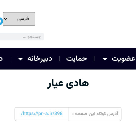
عضویت
حمایت
دبیرخانه
د
هادی عیار
آدرس کوتاه این صفحه :
https://pr-a.ir/398/