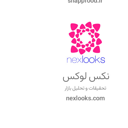
snappfood.ir
nexlooks.com