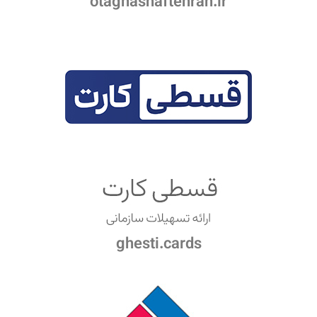
otaghasnaftehran.ir
ghesti.cards